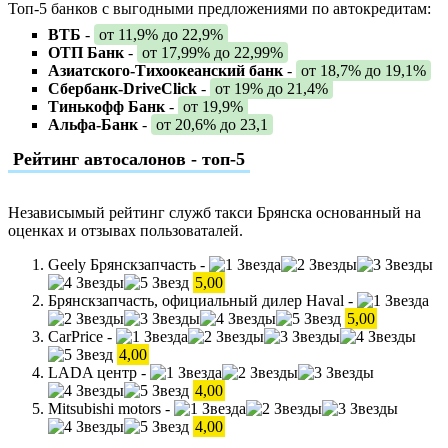
Топ-5 банков с выгодными предложениями по автокредитам:
ВТБ
-
от 11,9% до 22,9%
ОТП Банк
-
от 17,99% до 22,99%
Азиатского-Тихоокеанский банк
-
от 18,7% до 19,1%
Сбербанк-DriveClick
-
от 19% до 21,4%
Тинькофф Банк
-
от 19,9%
Альфа-Банк
-
от 20,6% до 23,1
Рейтинг автосалонов - топ-5
Независымый рейтинг служб такси Брянска основанный на
оценках и отзывах пользоваталей.
Geely Брянскзапчасть -
5,00
Брянскзапчасть, официальный дилер Haval -
5,00
CarPrice -
4,00
LADA центр -
4,00
Mitsubishi motors -
4,00