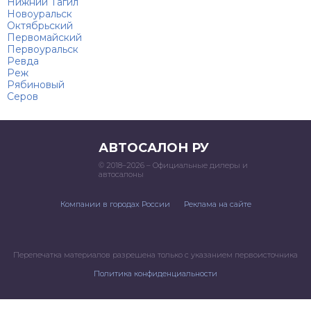
Нижний Тагил
Новоуральск
Октябрьский
Первомайский
Первоуральск
Ревда
Реж
Рябиновый
Серов
АВТОСАЛОН РУ
© 2018–2026 – Официальные дилеры и
автосалоны
Компании в городах России
Реклама на сайте
Перепечатка материалов разрешена только с указанием первоисточника
Политика конфиденциальности