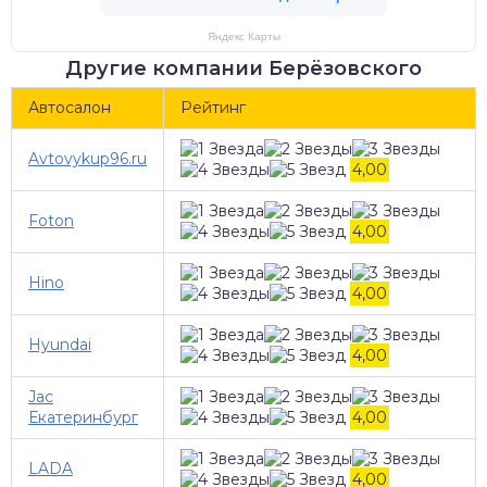
Яндекс Карты
Другие компании Берёзовского
Автосалон
Рейтинг
Avtovykup96.ru
4,00
Foton
4,00
Hino
4,00
Hyundai
4,00
Jac
Екатеринбург
4,00
LADA
4,00