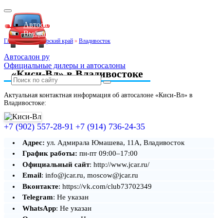
Автосалоны Lada
Выбрать город
Главная
»
Приморский край
»
Владивосток
Автосалон ру
Официальные дилеры и автосалоны
«Киси-Вл» в Владивостоке
Актуальная контактная информация об автосалоне «Киси-Вл» в
Владивостоке:
+7 (902) 557-28-91
+7 (914) 736-24-35
Адрес:
ул. Адмирала Юмашева, 11А, Владивосток
График работы:
пн-пт 09:00–17:00
Официальный сайт
: http://www.jcar.ru/
Email
: info@jcar.ru, moscow@jcar.ru
Вконтакте
: https://vk.com/club73702349
Telegram
: Не указан
WhatsApp
: Не указан